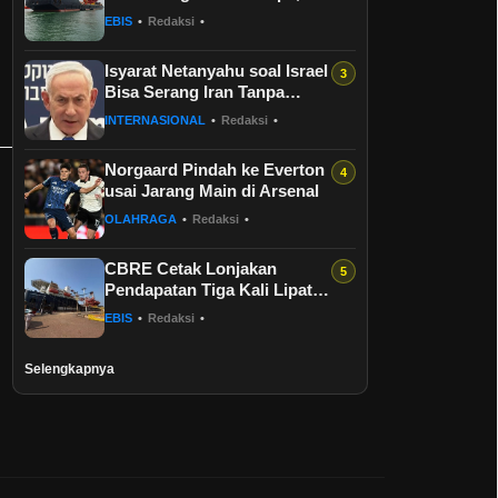
EBIS
•
Redaksi
•
Isyarat Netanyahu soal Israel
Bisa Serang Iran Tanpa
Restu AS
INTERNASIONAL
•
Redaksi
•
Norgaard Pindah ke Everton
usai Jarang Main di Arsenal
OLAHRAGA
•
Redaksi
•
CBRE Cetak Lonjakan
Pendapatan Tiga Kali Lipat,
Tapi Laba Masih Tertekan di
EBIS
•
Redaksi
•
Seme...
Selengkapnya