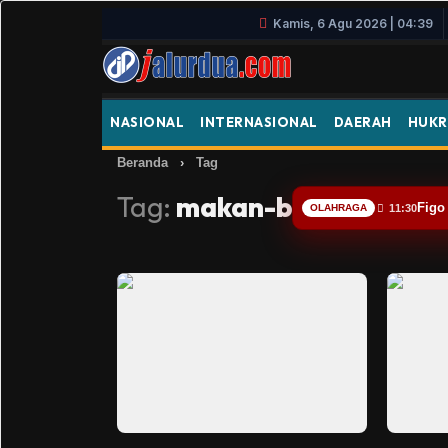
Kamis, 6 Agu 2026 | 04:39
NASIONAL
INTERNASIONAL
DAERAH
HUKR
Beranda
›
Tag
Tag:
makan-bergizi-grati
Figo
OLAHRAGA
11:30