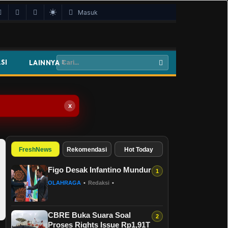
Masuk
SI
LAINNYA
x
FreshNews
Rekomendasi
Hot Today
Figo Desak Infantino Mundur
OLAHRAGA
•
Redaksi
•
CBRE Buka Suara Soal
Proses Rights Issue Rp1,91T