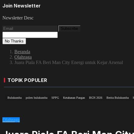
Join Newsletter
Newsletter Desc
Subscribe
No Thanks
Beranda
Olahraga
Juara Piala FA Beri Man City Energi untuk Kejar Arsenal
TOPIK POPULER
Bulukumba
polres bulukumba
SPPG
Ketahanan Pangan
BGN 2026
Berita Bulukumba
Olahraga