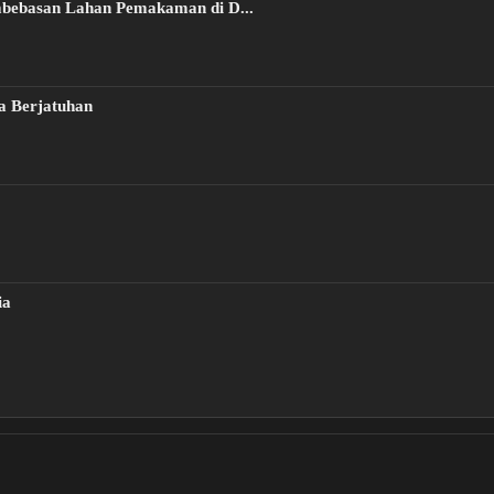
embebasan Lahan Pemakaman di D...
a Berjatuhan
ia