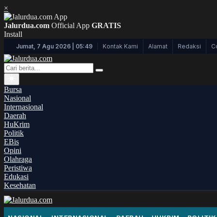
×
Jalurdua.com
Official App
GRATIS
Install
Kontak Kami
Alamat
Redaksi
C
Jumat, 7 Agu 2026 | 05:49
Bursa
Nasional
Internasional
Daerah
HuKrim
Politik
EBis
Opini
Olahraga
Peristiwa
Edukasi
Kesehatan