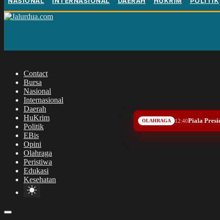
NASIONAL
INTERNASIONAL
DAERAH
HUKRIM
POLITIK
Contact
Bursa
Nasional
Internasional
Daerah
HuKrim
Piala Presi
OLAHRAGA
12:40
Politik
EBis
Opini
Olahraga
Peristiwa
Edukasi
Kesehatan