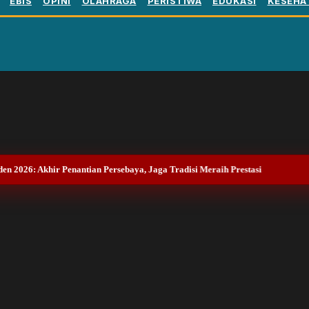
EBIS
OPINI
OLAHRAGA
PERISTIWA
EDUKASI
KESEHA
den 2026: Akhir Penantian Persebaya, Jaga Tradisi Meraih Prestasi