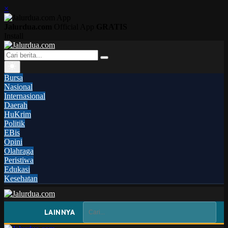
×
Jalurdua.com
Official App
GRATIS
Install
Bursa
Nasional
Internasional
Daerah
HuKrim
Politik
EBis
Opini
Olahraga
Peristiwa
Edukasi
Kesehatan
LAINNYA