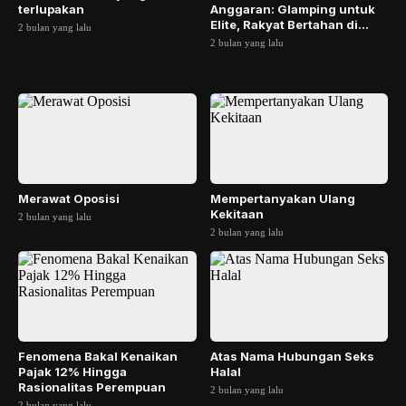
terlupakan
Anggaran: Glamping untuk
Elite, Rakyat Bertahan di
2 bulan yang lalu
Bawah Garis Kemiskin...
2 bulan yang lalu
Merawat Oposisi
Mempertanyakan Ulang
Kekitaan
2 bulan yang lalu
2 bulan yang lalu
Fenomena Bakal Kenaikan
Atas Nama Hubungan Seks
Pajak 12% Hingga
Halal
Rasionalitas Perempuan
2 bulan yang lalu
2 bulan yang lalu