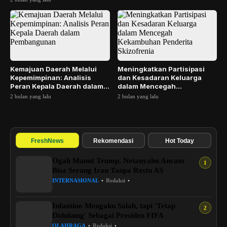
Kemajuan Daerah Melalui
Meningkatkan Partisipasi
Kepemimpinan: Analisis
dan Kesadaran Keluarga
Peran Kepala Daerah dalam
dalam Mencegah
Pembangunan
Kekambuhan Penderita
2 bulan yang lalu
2 bulan yang lalu
Skizof...
FreshNews
Rekomendasi
Hot Today
Ogah Manut Trump, Netanyahu Ancam
Bisa Serang Iran Tanpa Restu AS
INTERNASIONAL
•
Redaksi
•
Infantino Mengaku Salah, tapi 'Tetap
Didukung' Sebagai Presiden FIFA
OLAHRAGA
•
Redaksi
•