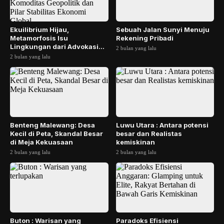
Ekuilibrium Hijau,
Sebuah Jalan Sunyi Menuju
Metamorfosis Isu
Rekening Pribadi
Lingkungan dari Advokasi
2 bulan yang lalu
Moral Menjadi Komoditas
2 bulan yang lalu
Geopo...
Benteng Malewang: Desa
Luwu Utara : Antara potensi
Kecil di Peta, Skandal Besar
besar dan Realistas
di Meja Kekuasaan
kemiskinan
2 bulan yang lalu
2 bulan yang lalu
Buton : Warisan yang
Paradoks Efisiensi