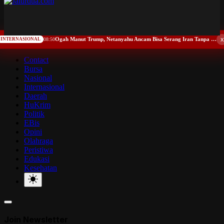
x
Ogah Manut Trump, Netanyahu Ancam Bisa Serang Iran Tanpa Restu AS
INTERNASIONAL
08:50
Contact
Bursa
Nasional
Internasional
Daerah
HuKrim
Politik
EBis
Opini
Olahraga
Peristiwa
Edukasi
Kesehatan
Join Newsletter