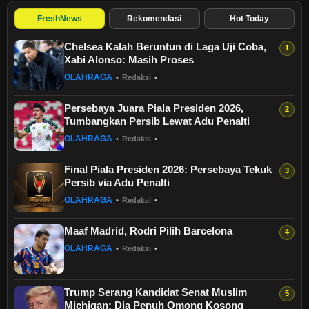
FreshNews
Rekomendasi
Hot Today
Chelsea Kalah Beruntun di Laga Uji Coba,
Xabi Alonso: Masih Proses
OLAHRAGA
•
Redaksi
•
Persebaya Juara Piala Presiden 2026,
Tumbangkan Persib Lewat Adu Penalti
OLAHRAGA
•
Redaksi
•
Final Piala Presiden 2026: Persebaya Tekuk
Persib via Adu Penalti
OLAHRAGA
•
Redaksi
•
Maaf Madrid, Rodri Pilih Barcelona
OLAHRAGA
•
Redaksi
•
Trump Serang Kandidat Senat Muslim
Michigan: Dia Penuh Omong Kosong