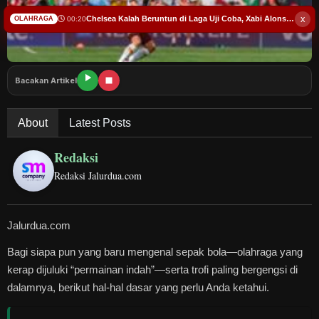
HuKrim
x
Chelsea Kalah Beruntun di Laga Uji Coba, Xabi Alonso: Masih Proses
00:20
OLAHRAGA
Politik
EBis
Bacakan Artikel
Opini
About
Latest Posts
Olahraga
Redaksi
Redaksi Jalurdua.com
Peristiwa
Edukasi
Jalurdua.com
Bagi siapa pun yang baru mengenal sepak bola—olahraga yang
Kesehatan
kerap dijuluki “permainan indah”—serta trofi paling bergengsi di
dalamnya, berikut hal-hal dasar yang perlu Anda ketahui.