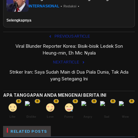
INTERNASIONAL
•
Redaksi
•
Selengkapnya
PREVIOUS ARTICLE
Viral Blunder Reporter Korea: Bisik-bisik Ledek Son
Heung-min, Eh Mic Nyala
NEXT ARTICLE
Striker Iran: Saya Sudah Main di Dua Piala Dunia, Tak Ada
yang Setegang Ini
APA TANGGAPAN ANDA MENGENAI BERITA INI
0
0
0
0
0
0
0
Like
Dislike
Love
Funny
Angry
Sad
Wow
RELATED POSTS