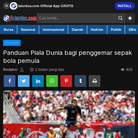
×
Jalurdua.com
Official App
GRATIS
INSTALL
Bursa
Nasional
Internasional
Daerah
HuKrim
Politik
EBis
Nasional
Panduan Piala Dunia bagi penggemar sepak
bola pemula
Contact
Redaksi
1 bulan yang lalu
928
Bursa
Nasional
Internasional
Daerah