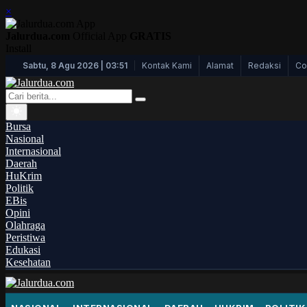
×
Jalurdua.com
Official App
GRATIS
Install
Kontak Kami
Alamat
Redaksi
Co
Sabtu, 8 Agu 2026 | 03:51
Bursa
Nasional
Internasional
Daerah
HuKrim
Politik
EBis
Opini
Olahraga
Peristiwa
Edukasi
Kesehatan