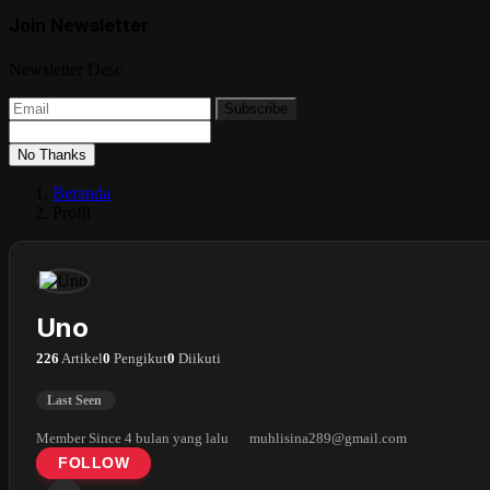
Join Newsletter
Newsletter Desc
Subscribe
No Thanks
Beranda
Profil
Uno
226
Artikel
0
Pengikut
0
Diikuti
Last Seen
Member Since 4 bulan yang lalu
muhlisina289@gmail.com
FOLLOW