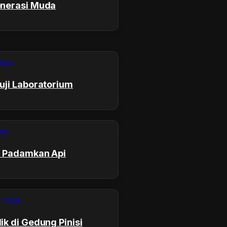
enerasi Muda
uji Laboratorium
s Padamkan Api
k di Gedung Pinisi