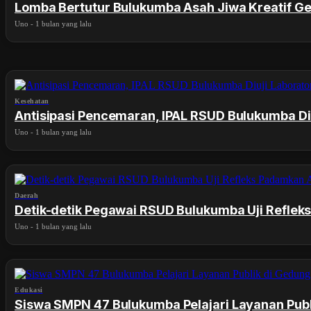
Lomba Bertutur Bulukumba Asah Jiwa Kreatif G
Uno
-
1 bulan yang lalu
Kesehatan
Antisipasi Pencemaran, IPAL RSUD Bulukumba Di
Uno
-
1 bulan yang lalu
Daerah
Detik-detik Pegawai RSUD Bulukumba Uji Reflek
Uno
-
1 bulan yang lalu
Edukasi
Siswa SMPN 47 Bulukumba Pelajari Layanan Publi