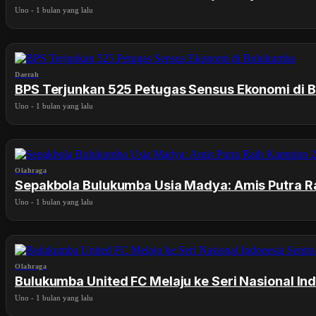
Uno
-
1 bulan yang lalu
Daerah
BPS Terjunkan 525 Petugas Sensus Ekonomi di 
Uno
-
1 bulan yang lalu
Olahraga
Sepakbola Bulukumba Usia Madya: Amis Putra R
Uno
-
1 bulan yang lalu
Olahraga
Bulukumba United FC Melaju ke Seri Nasional In
Uno
-
1 bulan yang lalu