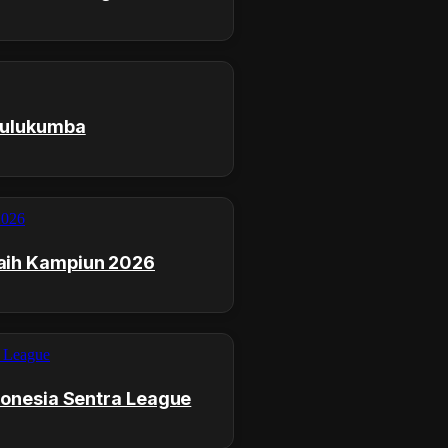
Bulukumba
aih Kampiun 2026
donesia Sentra League