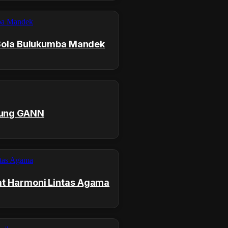
n Bola Bulukumba Mandek
kung GANN
at Harmoni Lintas Agama