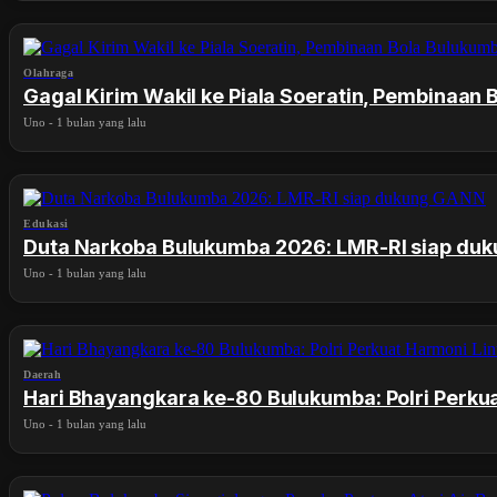
Olahraga
Gagal Kirim Wakil ke Piala Soeratin, Pembinaa
Uno
-
1 bulan yang lalu
Edukasi
Duta Narkoba Bulukumba 2026: LMR-RI siap du
Uno
-
1 bulan yang lalu
Daerah
Hari Bhayangkara ke-80 Bulukumba: Polri Perku
Uno
-
1 bulan yang lalu