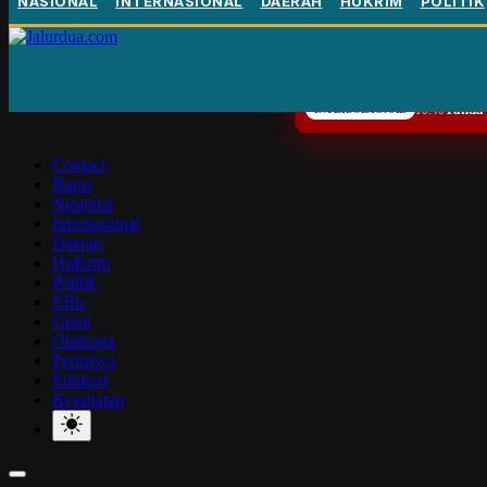
NASIONAL
INTERNASIONAL
DAERAH
HUKRIM
POLITIK
Tanda-
INTERNASIONAL
10:40
Contact
Bursa
Nasional
Internasional
Daerah
HuKrim
Politik
EBis
Opini
Olahraga
Peristiwa
Edukasi
Kesehatan