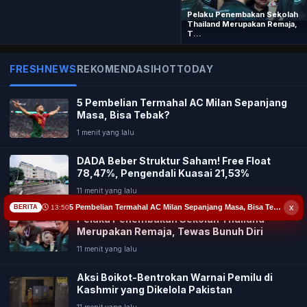
HuKrim
Pelaku Penembakan Sekolah
Thailand Merupakan Remaja,
T...
Politik
FRESHNEWS
REKOMENDASI
HOTTODAY
EBis
5 Pembelian Termahal AC Milan Sepanjang
Opini
Masa, Bisa Tebak?
1 menit yang lalu
Olahraga
DADA Beber Struktur Saham! Free Float
78,47%, Pengendali Kuasai 21,53%
Peristiwa
11 menit yang lalu
x
5 Pembelian Termahal AC Milan Sepanjang Masa, Bisa Tebak?
13:50
BERITA
Edukasi
Pelaku Penembakan Sekolah Thailand
Merupakan Remaja, Tewas Bunuh Diri
Kesehatan
11 menit yang lalu
Aksi Boikot-Bentrokan Warnai Pemilu di
Kashmir yang Dikelola Pakistan