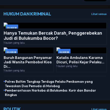
HUKUM DAN KRIMINAL
Lihat semua
HUKRIM
Hanya Temukan Bercak Darah, Penggerebekan
Judi di Bulukumba Bocor?
1 bulan yang lalu
HUKRIM
HUKRIM
Buruh Bangunan Penyamar
Katalis Ambulans Karama
Jadi Wanita Pembobol Kios
Dicuri, Polisi Kejar Pelaku...
Di...
1 bulan yang lalu
1 bulan yang lalu
•
Polres Boltim Tangkap Terduga Pelaku Penikaman yang
Tewaskan Dua Pemuda di Molobog
•
Pemberantasan Narkoba di Bulukumba: Kurir dan Bandar
Ringkus
POLITIK
Lihat semua