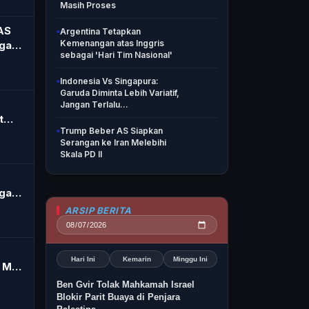
 Live
Masih Proses
AS
Argentina Tetapkan
Kemenangan atas Inggris
gan
sebagai 'Hari Tim Nasional'
hi
Indonesia Vs Singapura:
Garuda Diminta Lebih Variatif,
Jangan Terlalu...
t
Trump Beber AS Siapkan
an:
Serangan ke Iran Melebihi
ong
Skala PD II
gan
it
ARSIP BERITA
Hari Ini
Kemarin
Minggu Ini
 M
Ben Gvir Tolak Mahkamah Israel
ro
Blokir Parit Buaya di Penjara