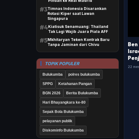
Pindah ke Real Madrid
#3
Timnas Indonesia Disarankan
Rotasi Kiper saat Lawan
Singapura
#4
Kiatisuk Senamuang: Thailand
Tak Lagi Wajib Juara Piala AFF
#5
Mkhitaryan Teken Kontrak Baru
Ben
Tanpa Jaminan dari Chivu
Isra
Penj
TOPIK POPULER
22 men
Bulukumba
polres bulukumba
SPPG
Ketahanan Pangan
BGN 2026
Berita Bulukumba
Hari Bhayangkara ke-80
Sepak Bola Bulukumba
pelayanan publik
Diskominfo Bulukumba