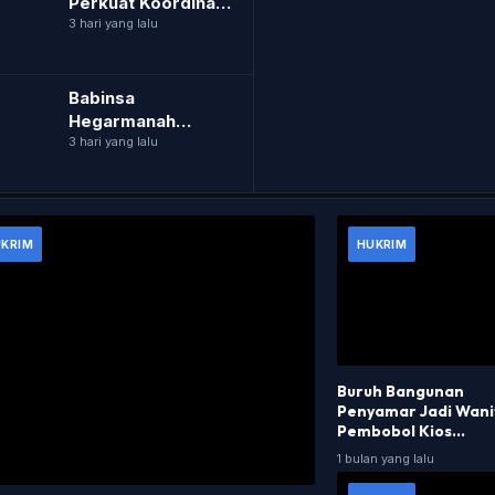
Perkuat Koordinasi
Hadapi Musim
3 hari yang lalu
Tanam Sadon 2026
Babinsa
Hegarmanah
Perbarui Data
3 hari yang lalu
Penerima BLT agar
Tepat Sasaran
KRIM
HUKRIM
Buruh Bangunan
Penyamar Jadi Wani
Pembobol Kios
Ditangkap di Buluk
1 bulan yang lalu