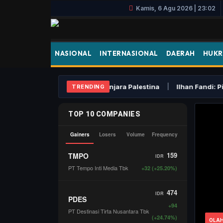
Kamis, 6 Agu 2026 | 23:02
NASIONAL
INTERNASIONAL
DAERAH
HUKR
l Blokir Parit Buaya di Penjara Palestina
|
Ilhan Fandi: Piala A
TRENDING
OLA