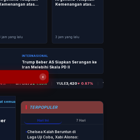
Kemenangan atas
Kemenangan atas
Inggris sebagai 'Har...
Inggris sebagai 'Har...
3 jam yang lalu
3 jam yang lalu
INTERNASIONAL
Trump Beber AS Siapkan Serangan ke
Iran Melebihi Skala PD II
x
at semua
TERPOPULER
cer
Hari Ini
7 Hari
Chelsea Kalah Beruntun di
s
Laga Uji Coba, Xabi Alonso: