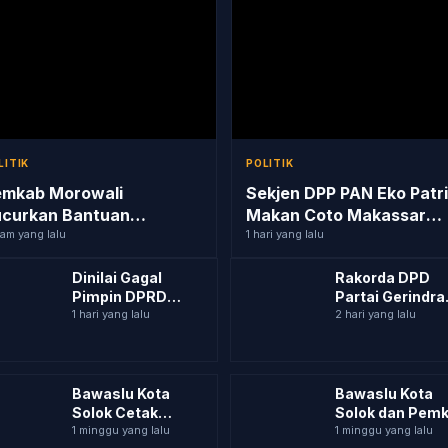
LITIK
POLITIK
emkab Morowali
Sekjen DPP PAN Eko Patri
curkan Bantuan
Makan Coto Makassar
uangan untuk 10 Parpol,
jam yang lalu
bersama Para Pengurus
1 hari yang lalu
sDem Tertinggi,
dan Kader
Dinilai Gagal
Rakorda DPD
rindra da...
Pimpin DPRD
Partai Gerindra
Luwu Timur, Ober
1 hari yang lalu
Sulsel, HAR : Da
2 hari yang lalu
Datte Diadukan ke
Gowa, sekitar 
PDIP Sulsel
Kader yan...
Bawaslu Kota
Bawaslu Kota
Solok Cetak
Solok dan Pem
Pengawas
1 minggu yang lalu
Solok Perkuat
1 minggu yang lalu