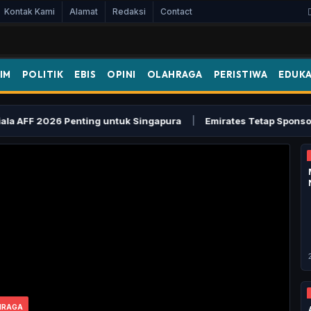
Kontak Kami
Alamat
Redaksi
Contact
IM
POLITIK
EBIS
OPINI
OLAHRAGA
PERISTIWA
EDUKA
FF 2026 Penting untuk Singapura
|
Emirates Tetap Sponsori Ars
HRAGA