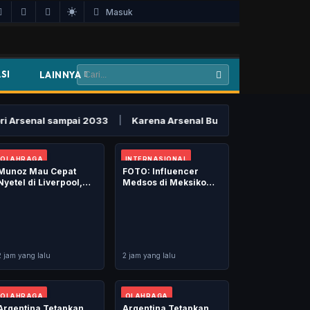
Masuk
SI
LAINNYA
enal sampai 2033
|
Karena Arsenal Butuh Pemain seperti Vini d
OLAHRAGA
INTERNASIONAL
Munoz Mau Cepat
FOTO: Influencer
Nyetel di Liverpool,
Medsos di Meksiko
Rela Pangkas Libur...
Tewas Ditembak
saat...
2 jam yang lalu
2 jam yang lalu
OLAHRAGA
OLAHRAGA
Argentina Tetapkan
Argentina Tetapkan