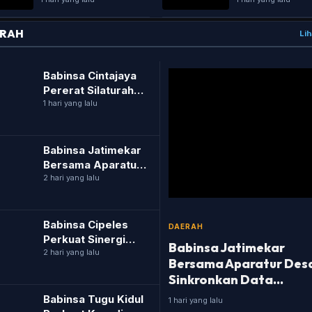
Adriansyah resmi
diluncurkan, ap
ajukan dua
manfaat dan ris
praperadilan – Apa
RAH
latar be...
Lih
Babinsa Cintajaya
Pererat Silaturahmi
dengan Tokoh
1 hari yang lalu
Masyarakat melalui
Komsos
Babinsa Jatimekar
Bersama Aparatur
Desa Sinkronkan
2 hari yang lalu
Data Demografi
Wilayah
Babinsa Cipeles
DAERAH
Perkuat Sinergi
Babinsa Jatimekar
dengan Perangkat
2 hari yang lalu
Bersama Aparatur Des
Desa melalui
Sinkronkan Data
Komsos
Demografi Wilayah
Babinsa Tugu Kidul
1 hari yang lalu