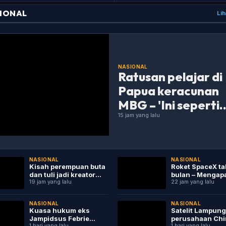
Palestina
IONAL
Lih
NASIONAL
Ratusan pelajar di
Papua keracunan
MBG – 'Ini seperti
kasih makan
15 jam yang lalu
binatang dalam
kandang'
NASIONAL
NASIONAL
Kisah perempuan buta
Roket SpaceX ta
dan tuli jadi kreator
bulan – Mengapa
19 jam yang lalu
22 jam yang lalu
konten media sosial –
kabar baik bagi
'Perlawanan
ilmuwan?
disabilitas...
NASIONAL
NASIONAL
Kuasa hukum eks
Satelit Lampung-
Jampidsus Febrie
perusahaan Chi
1 hari yang lalu
1 hari yang lalu