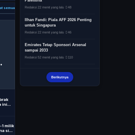
Palestina
Redaksi
22 menit yang lalu
48
at semua
Ilhan Fandi: Piala AFF 2026 Penting
untuk Singapura
Redaksi
22 menit yang lalu
46
Emirates Tetap Sponsori Arsenal
sampai 2033
Redaksi
52 menit yang lalu
110
Karena Arsenal Butuh Pemain seperti
Vini dan Guimaraes
Berikutnya
Redaksi
1 jam yang lalu
233
Munoz Mau Cepat Nyetel di
brak
Liverpool, Rela Pangkas Liburan
 ini
Redaksi
2 jam yang lalu
354
FOTO: Influencer Medsos di Meksiko
1 milik
Tewas Ditembak saat Live
na siap
Redaksi
2 jam yang lalu
354