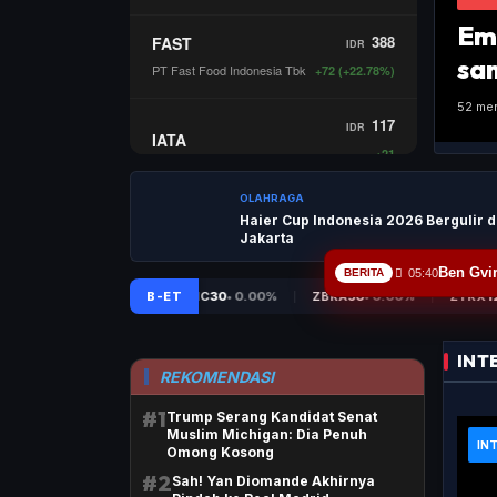
Em
sa
52 men
OLAHRAGA
Haier Cup Indonesia 2026 Bergulir d
Jakarta
Ben Gvir
BERITA
05:40
INT
REKOMENDASI
#1
Trump Serang Kandidat Senat
Muslim Michigan: Dia Penuh
IN
Omong Kosong
#2
Sah! Yan Diomande Akhirnya