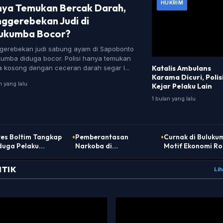
HUKRIM
ya Temukan Bercak Darah,
ggerebekan Judi di
ukumba Bocor?
gerebekan judi sabung ayam di Sapobonto
kumba diduga bocor. Polisi hanya temukan
 kosong dengan ceceran darah segar l...
Katalis Ambulans
Karama Dicuri, Polis
n yang lalu
Kejar Pelaku Lain
1 bulan yang lalu
res Boltim Tangkap
•
Pemberantasan
•
Curnak di Buluku
duga Pelaku
Narkoba di
Motif Ekonomi Ro
ikaman yang
Bulukumba: Kurir dan
Hubungan Keluar
askan Dua
Bandar Ringkus
ITIK
Lih
uda di Molobog