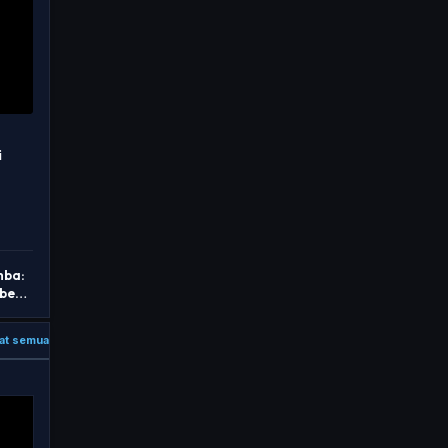
i
mba:
bek
ga
at semua