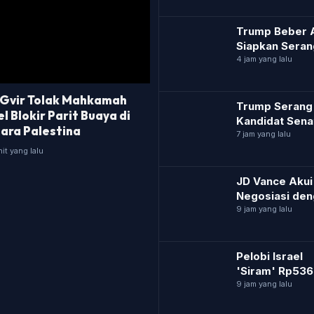
Ditembak saat
Trump Beber 
Siapkan Seran
ke Iran Melebi
4 jam yang lalu
Skala PD II
 Gvir Tolak Mahkamah
Trump Serang
el Blokir Parit Buaya di
Kandidat Sena
ara Palestina
Muslim Michig
7 jam yang lalu
Dia Penuh Om
it yang lalu
Kosong
JD Vance Akui
Negosiasi den
Israel Amat Sul
9 jam yang lalu
Pelobi Israel
'Siram' Rp536
Demi Jegal
9 jam yang lalu
Kandidat AS P