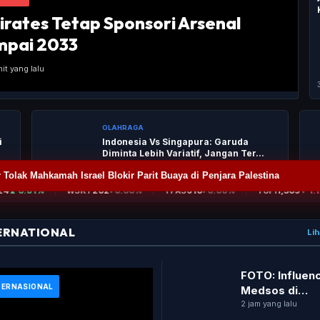
irates Tetap Sponsori Arsenal
mpai 2033
it yang lalu
OLAHRAGA
i
Indonesia Vs Singapura: Garuda
Diminta Lebih Variatif, Jangan Ter...
 Tolak Mahkamah Israel Blokir Parit Buaya di Penjara Palestina
ERNATIONAL
Lih
FOTO: Influen
TERNASIONAL
Medsos di
Meksiko Tewa
2 jam yang lalu