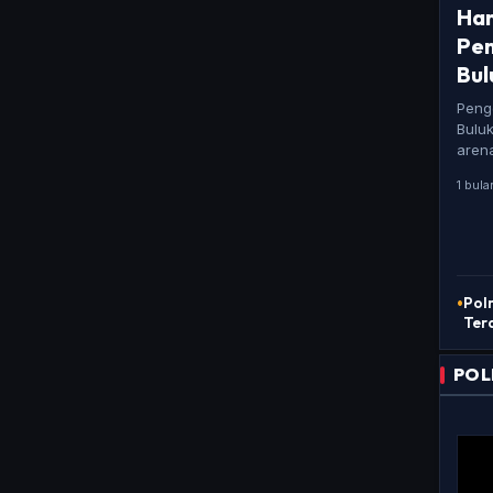
Han
Pen
Bul
Peng
Bulu
arena
1 bula
•
Pol
Ter
Pen
Tew
POL
Pem