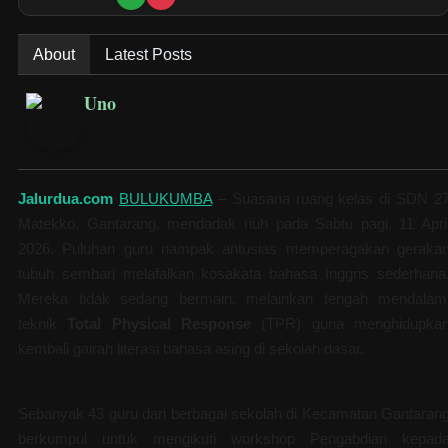
About
Latest Posts
Uno
Jalurdua.com
BULUKUMBA
– Suasana ruang kelas di SDN 2
Matekko, Gantarang, mendadak riuh pada Sabtu pagi, 11 Apri
2026. Puluhan guru nampak antusias memperagakan geraka
tubuh sembari melafalkan kosakata bahasa Inggris sederhana
Mereka tidak sedang bermain, melainkan tengah mendalam
teknik
Total Physical Response
(TPR) guna menghidupka
kembali gairah literasi bahasa asing di sekolah dasar.
Sebanyak 43 guru dari berbagai sekolah di Kecamatan Gantaran
berkumpul untuk mengikuti workshop Pengabdian kepad