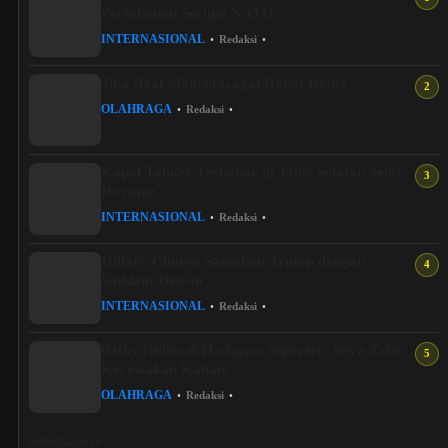
Pertahanan Serupa NATO
INTERNASIONAL
•
Redaksi
•
Jika Real Madrid Gagal Dapat Rodri...
OLAHRAGA
•
Redaksi
•
Kapal Tanker Terbakar di Jalur Selatan Selat
Hormuz
INTERNASIONAL
•
Redaksi
•
Hillary Clinton Samakan Trump dengan
Saddam Husein
INTERNASIONAL
•
Redaksi
•
Rizky Ridho di Hadapan Suporter: Saya Tahu
Kecewakan Kalian
OLAHRAGA
•
Redaksi
•
Selengkapnya