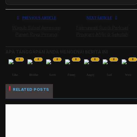
PREVIOUS ARTICLE
NEXT ARTICLE
Wagub Sulsel Apresiasi
Fatmawati Rusdi Perkuat
Panen Raya Pinrang
Program ASRI di Sekolah
APA TANGGAPAN ANDA MENGENAI BERITA INI
0
0
0
0
0
0
0
Like
Dislike
Love
Funny
Angry
Sad
Wow
RELATED POSTS