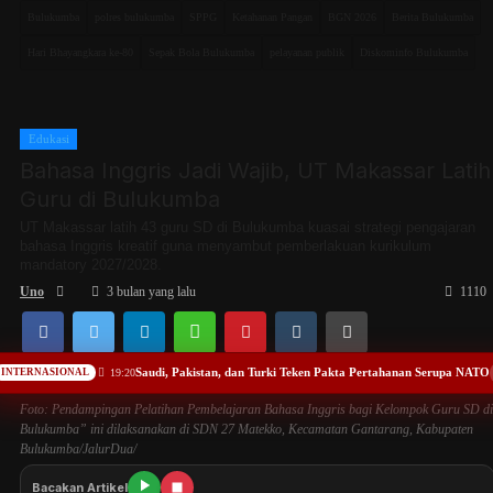
Bulukumba
polres bulukumba
SPPG
Ketahanan Pangan
BGN 2026
Berita Bulukumba
Politik
Hari Bhayangkara ke-80
Sepak Bola Bulukumba
pelayanan publik
Diskominfo Bulukumba
EBis
Edukasi
Opini
Bahasa Inggris Jadi Wajib, UT Makassar Latih
Guru di Bulukumba
Olahraga
UT Makassar latih 43 guru SD di Bulukumba kuasai strategi pengajaran
bahasa Inggris kreatif guna menyambut pemberlakuan kurikulum
mandatory 2027/2028.
Peristiwa
Uno
3 bulan yang lalu
1110
Edukasi
Saudi, Pakistan, dan Turki Teken Pakta Pertahanan Serupa NATO
19:20
INTERNASIONAL
Kesehatan
Foto: Pendampingan Pelatihan Pembelajaran Bahasa Inggris bagi Kelompok Guru SD di
Bulukumba” ini dilaksanakan di SDN 27 Matekko, Kecamatan Gantarang, Kabupaten
Bulukumba/JalurDua/
Bacakan Artikel