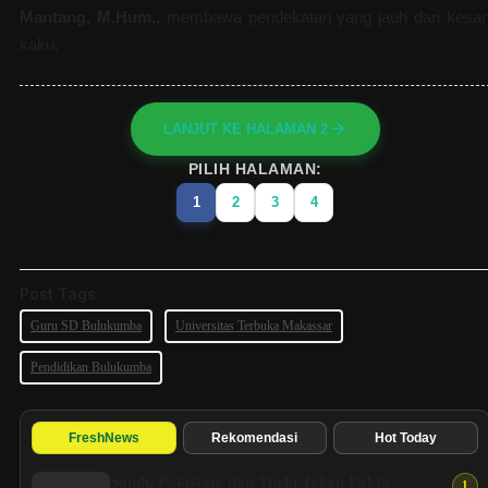
Mantang, M.Hum.,
membawa pendekatan yang jauh dari kesa
kaku.
LANJUT KE HALAMAN 2
PILIH HALAMAN:
1
2
3
4
Post Tags
Guru SD Bulukumba
Universitas Terbuka Makassar
Pendidikan Bulukumba
FreshNews
Rekomendasi
Hot Today
Saudi, Pakistan, dan Turki Teken Pakta