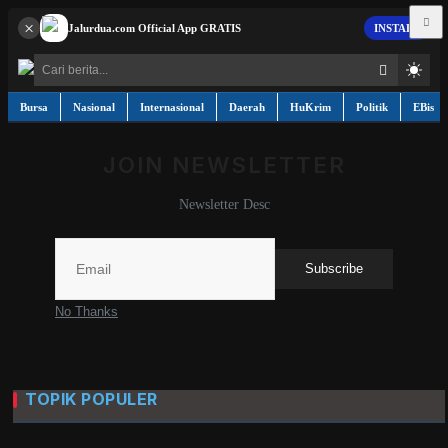
×
Jalurdua.com
Official App
GRATIS
INSTALL
Bursa
Nasional
Internasional
Daerah
HuKrim
Politik
EBis
JOIN NEWSLETTER
Contact
Newsletter Desc
Bursa
Subscribe
Nasional
No Thanks
Internasional
Daerah
TOPIK POPULER
HuKrim