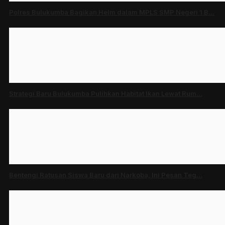
Polres Bulukumba Bagikan Helm dalam MPLS SMP Negeri 1 B...
Strategi Baru Bulukumba Pulihkan Habitat Ikan Lewat Rum...
Bentengi Ratusan Siswa Baru dari Narkoba, Ini Pesan Teg...