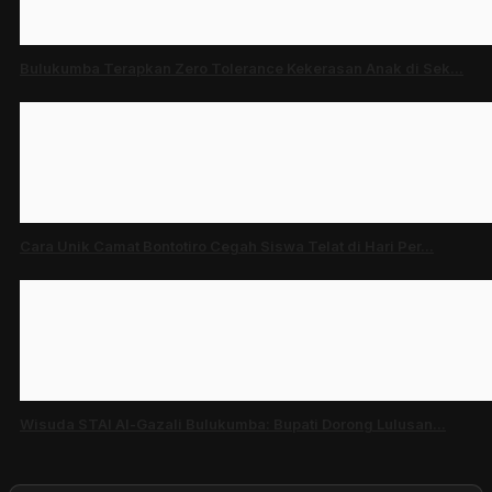
Bulukumba Terapkan Zero Tolerance Kekerasan Anak di Sek...
Cara Unik Camat Bontotiro Cegah Siswa Telat di Hari Per...
Wisuda STAI Al-Gazali Bulukumba: Bupati Dorong Lulusan...