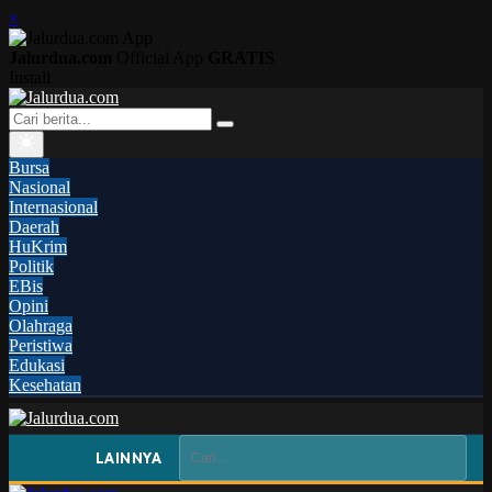
×
Jalurdua.com
Official App
GRATIS
Install
Bursa
Nasional
Internasional
Daerah
HuKrim
Politik
EBis
Opini
Olahraga
Peristiwa
Edukasi
Kesehatan
LAINNYA