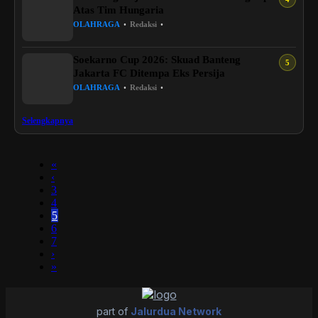
Atas Tim Hungaria
OLAHRAGA
•
Redaksi
•
Soekarno Cup 2026: Skuad Banteng
Jakarta FC Ditempa Eks Persija
OLAHRAGA
•
Redaksi
•
Selengkapnya
«
‹
3
4
5
6
7
›
»
part of
Jalurdua Network