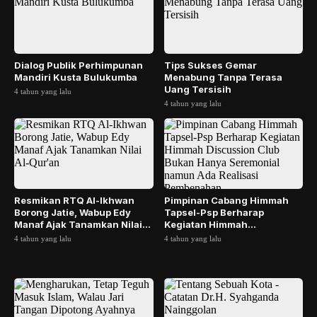
Dialog Publik Perhimpunan
Tips Sukses Gemar
Mandiri Kusta Bulukumba
Menabung Tanpa Terasa
Uang Tersisih
4 tahun yang lalu
4 tahun yang lalu
Resmikan RTQ Al-Ikhwan
Pimpinan Cabang Himmah
Borong Jatie, Wabup Edy
Tapsel-Psp Berharap
Manaf Ajak Tanamkan Nilai
Kegiatan Himmah
Al-Qur'an
Discussion Club Bukan
4 tahun yang lalu
4 tahun yang lalu
Hanya Ser...