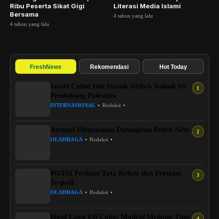
Ribu Peserta Sikat Gigi
Literasi Media Islami
Bersama
4 tahun yang lalu
4 tahun yang lalu
FreshNews
Rekomendasi
Hot Today
Israel Cabut Izin Masuk Aktivis Yahudi AS
Pendukung Palestina
INTERNASIONAL
•
Redaksi
•
Arsenal Disarankan Datangkan Pedro Neto
OLAHRAGA
•
Redaksi
•
POTSI Perkuat Tata Kelola dan Prestasi
Teqball
OLAHRAGA
•
Redaksi
•
Hasil Laga Uji Coba: Madrid Menang Tipis