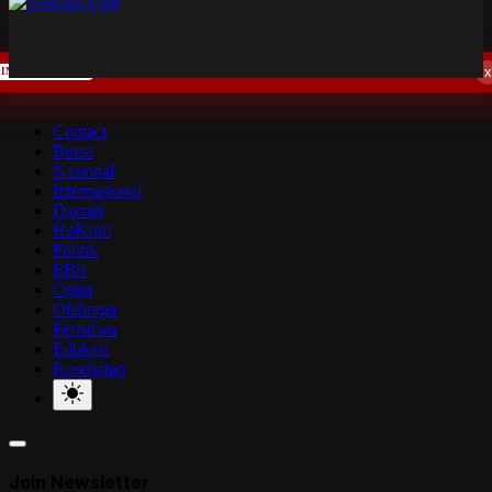
x
Israel Cabut Izin Masuk Aktivis Yahudi AS Pendukung Palestina
INTERNASIONAL
03:10
Contact
Bursa
Nasional
Internasional
Daerah
HuKrim
Politik
EBis
Opini
Olahraga
Peristiwa
Edukasi
Kesehatan
Join Newsletter