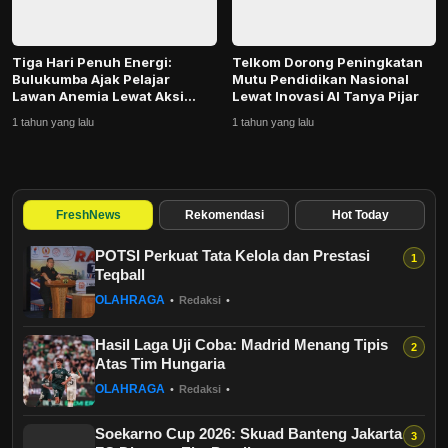
Tiga Hari Penuh Energi:
Telkom Dorong Peningkatan
Bulukumba Ajak Pelajar
Mutu Pendidikan Nasional
Lawan Anemia Lewat Aksi
Lewat Inovasi AI Tanya Pijar
Bergizi
1 tahun yang lalu
1 tahun yang lalu
FreshNews
Rekomendasi
Hot Today
POTSI Perkuat Tata Kelola dan Prestasi
Teqball
OLAHRAGA
•
Redaksi
•
Hasil Laga Uji Coba: Madrid Menang Tipis
Atas Tim Hungaria
OLAHRAGA
•
Redaksi
•
Soekarno Cup 2026: Skuad Banteng Jakarta