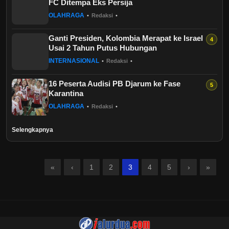
FC Ditempa Eks Persija
OLAHRAGA
•
Redaksi
•
Ganti Presiden, Kolombia Merapat ke Israel
Usai 2 Tahun Putus Hubungan
INTERNASIONAL
•
Redaksi
•
16 Peserta Audisi PB Djarum ke Fase
Karantina
OLAHRAGA
•
Redaksi
•
Selengkapnya
«
‹
1
2
3
4
5
›
»