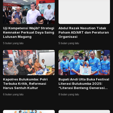
HuKrim
Politik
EBis
Uji Kompetensi Wajib? Strategi
Abdul Razak Nasution Tidak
Kemnaker Perkuat Daya Saing
Paham AD/ART dan Peraturan
Lulusan Magang
Organisasi
Opini
5 bulan yang lalu
5 bulan yang lalu
Olahraga
Peristiwa
Edukasi
Kapolres Bulukumba: Polri
Bupati Andi Utta Buka Festival
Terbuka Kritik, Reformasi
Literasi Bulukumba 2025:
Harus Sentuh Kultur
“Literasi Benteng Generasi
Kesehatan
Muda Ha...
6 bulan yang lalu
8 bulan yang lalu