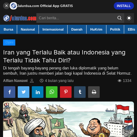
×
Jalurdua.com
Official App
GRATIS
INSTALL
Bursa
Nasional
Internasional
Daerah
HuKrim
Politik
EBis
Opini
Iran yang Terlalu Baik atau Indonesia yang
Terlalu Tidak Tahu Diri?
Contact
Di tengah bayang-bayang perang dan luka diplomatik yang belum
sembuh, Iran justru memberi jalan bagi kapal Indonesia di Selat Hormuz.
Bursa
Alfian Nawawi
4 bulan yang lalu
1334
Nasional
Internasional
Daerah