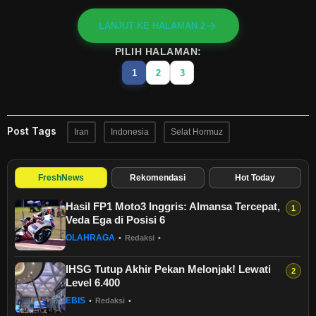
LANJUT KE HALAMAN 2
PILIH HALAMAN:
1
2
3
Post Tags
Iran
Indonesia
Selat Hormuz
FreshNews
Rekomendasi
Hot Today
Hasil FP1 Moto3 Inggris: Almansa Tercepat,
Veda Ega di Posisi 6
OLAHRAGA
•
Redaksi
•
IHSG Tutup Akhir Pekan Melonjak! Lewati
Level 6.400
EBIS
•
Redaksi
•