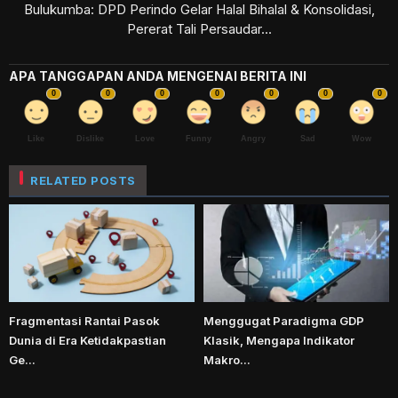
Bulukumba: DPD Perindo Gelar Halal Bihalal & Konsolidasi,
Pererat Tali Persaudar...
APA TANGGAPAN ANDA MENGENAI BERITA INI
0
0
0
0
0
0
0
Like
Dislike
Love
Funny
Angry
Sad
Wow
RELATED POSTS
Fragmentasi Rantai Pasok
Menggugat Paradigma GDP
Dunia di Era Ketidakpastian
Klasik, Mengapa Indikator
Ge...
Makro...