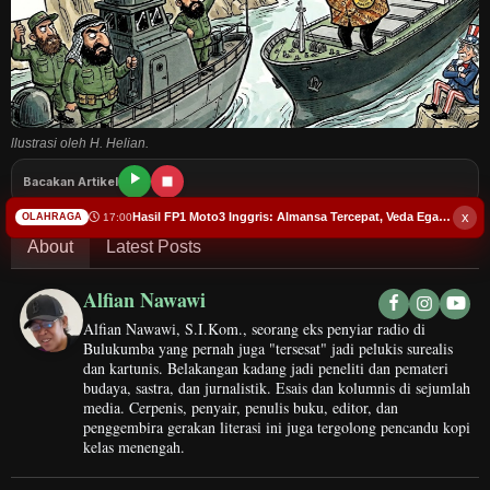
HuKrim
Politik
EBis
llustrasi oleh H. Helian.
Opini
Bacakan Artikel
x
Hasil FP1 Moto3 Inggris: Almansa Tercepat, Veda Ega di Posisi 6
17:00
OLAHRAGA
Olahraga
About
Latest Posts
Peristiwa
Alfian Nawawi
Alfian Nawawi, S.I.Kom., seorang eks penyiar radio di
Edukasi
Bulukumba yang pernah juga "tersesat" jadi pelukis surealis
dan kartunis. Belakangan kadang jadi peneliti dan pemateri
budaya, sastra, dan jurnalistik. Esais dan kolumnis di sejumlah
Kesehatan
media. Cerpenis, penyair, penulis buku, editor, dan
penggembira gerakan literasi ini juga tergolong pencandu kopi
kelas menengah.