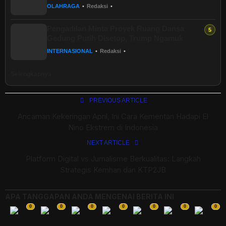
OLAHRAGA
•
Redaksi
•
Pengadilan Minta Proyek Ruang Dansa
Gedung Putih Disetop, Trump Ngamuk
INTERNASIONAL
•
Redaksi
•
Selengkapnya
PREVIOUS ARTICLE
Ancaman Kekeringan April, Ini Cara Kementan Hadapi El
Nino Ekstrem di Indonesia
NEXT ARTICLE
Platform Digital vs Jurnalisme Berkualitas: Langkah
Strategis Kemhan dan KTP2JB
APA TANGGAPAN ANDA MENGENAI BERITA INI
0
0
0
0
0
0
0