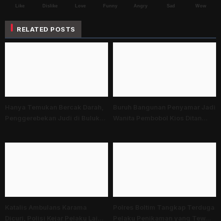
Like
Dislike
Love
Funny
Angry
Sad
Wow
RELATED POSTS
Hanya Temukan Bercak Darah,
Buruh Bangunan Penyamar Jadi
Penggerebekan Judi di Buluk...
Wanita Pembobol Kios Ditan...
Katalis Ambulans Karama
Polres Boltim Tangkap Terduga
Dicuri, Polisi Kejar Pelaku Lai...
Pelaku Penikaman yang Tew...