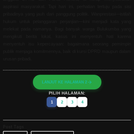
aspirasi masyarakat. Tapi hari ini, perhatian tertuju pada sisi
pribadinya yang jauh dari panggung politik. Wanprestasi—istilah
hukum untuk pelanggaran perjanjian—kini menjadi kata yang
melekat pada namanya. Bagi banyak warga Bulukumba yang
mengikuti berita lokal, kasus ini menyentuh hati karena
menyentuh isu kepercayaan: bagaimana seorang pemimpin
publik menjaga komitmennya, baik di kursi DPRD maupun dalam
urusan pribadi.
LANJUT KE HALAMAN 2
PILIH HALAMAN:
1
2
3
4
Post Tags