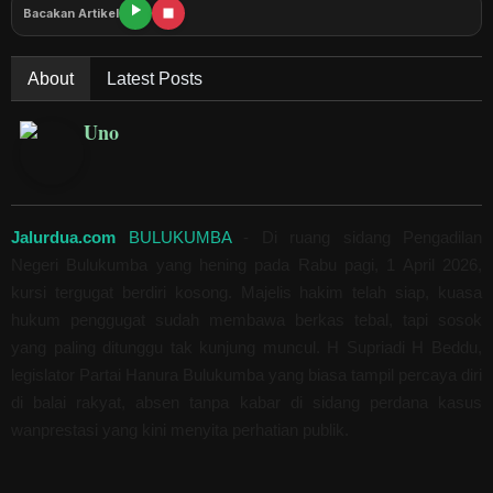
Bacakan Artikel
About
Latest Posts
Uno
Jalurdua.com
BULUKUMBA
- Di ruang sidang Pengadilan
Negeri Bulukumba yang hening pada Rabu pagi, 1 April 2026,
kursi tergugat berdiri kosong. Majelis hakim telah siap, kuasa
hukum penggugat sudah membawa berkas tebal, tapi sosok
yang paling ditunggu tak kunjung muncul. H Supriadi H Beddu,
legislator Partai Hanura Bulukumba yang biasa tampil percaya diri
di balai rakyat, absen tanpa kabar di sidang perdana kasus
wanprestasi yang kini menyita perhatian publik.