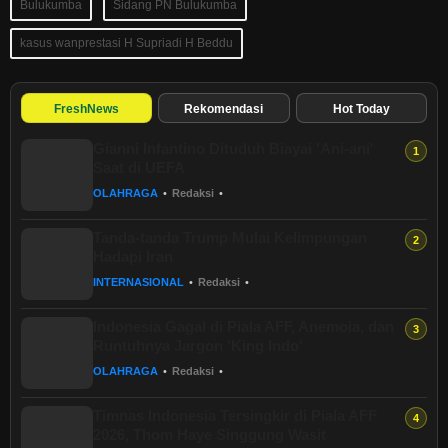
Bulukumba
Sidang PN Bulukumba
kasus wanprestasi H Supriadi H Beddu
FreshNews
Rekomendasi
Hot Today
Gianni Infantino Dituduh Biayai 'Ani-ani'
Saat di UEFA
OLAHRAGA
•
Redaksi
•
Tanda-tanda Trump Mulai Kelimpungan
Hadapi Iran
INTERNASIONAL
•
Redaksi
•
Indonesia Gagal di Piala AFF, Anemoia, dan
Runtuhnya Jargon 'King Indo'
OLAHRAGA
•
Redaksi
•
Timnas Indonesia Tersingkir di Piala AFF
2026, Thom Haye Singgung Wasit